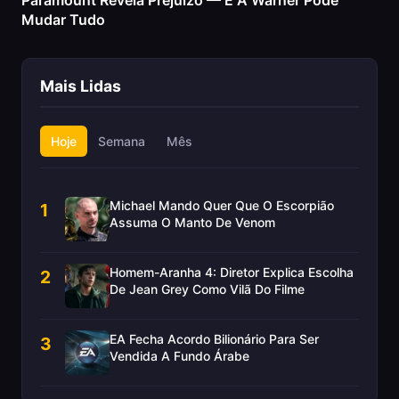
Paramount Revela Prejuízo — E A Warner Pode
Mudar Tudo
Mais Lidas
Hoje
Semana
Mês
Michael Mando Quer Que O Escorpião
1
Assuma O Manto De Venom
Homem-Aranha 4: Diretor Explica Escolha
2
De Jean Grey Como Vilã Do Filme
EA Fecha Acordo Bilionário Para Ser
3
Vendida A Fundo Árabe