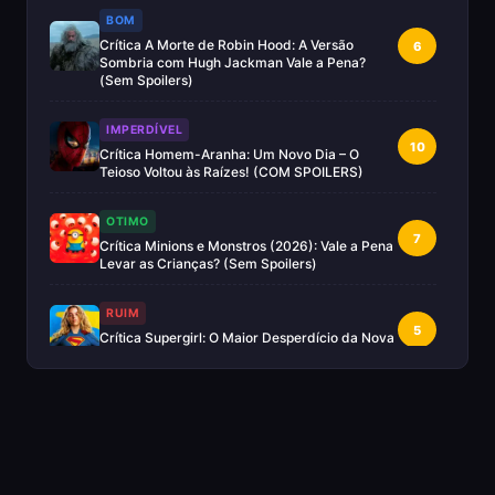
BOM
Crítica A Morte de Robin Hood: A Versão
6
Sombria com Hugh Jackman Vale a Pena?
(Sem Spoilers)
IMPERDÍVEL
10
Crítica Homem-Aranha: Um Novo Dia – O
Teioso Voltou às Raízes! (COM SPOILERS)
OTIMO
7
Crítica Minions e Monstros (2026): Vale a Pena
Levar as Crianças? (Sem Spoilers)
RUIM
5
Crítica Supergirl: O Maior Desperdício da Nova
Era da DC (Sem Spoilers)
IMPERDÍVEL
Crítica Mestres do Universo: A Aventura
10
Nostálgica Que o Cinema Precisava(Sem
spoilers)