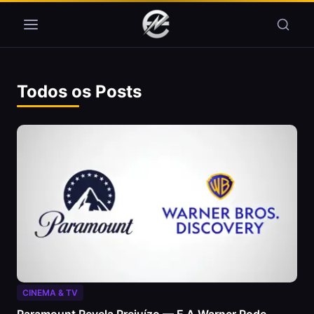
Pular para o conteúdo
Todos os Posts
CINEMA & TV