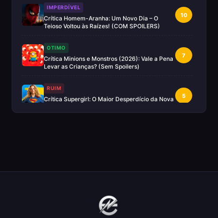
IMPERDÍVEL
10
Crítica Homem-Aranha: Um Novo Dia – O
Teioso Voltou às Raízes! (COM SPOILERS)
OTIMO
7
Crítica Minions e Monstros (2026): Vale a Pena
Levar as Crianças? (Sem Spoilers)
RUIM
5
Crítica Supergirl: O Maior Desperdício da Nova
Era da DC (Sem Spoilers)
IMPERDÍVEL
Crítica Mestres do Universo: A Aventura
10
Nostálgica Que o Cinema Precisava(Sem
spoilers)
EXCELENTE
8
Crítica | Spider-Noir: A Melhor Série de Heróis
do Ano?
EXCELENTE