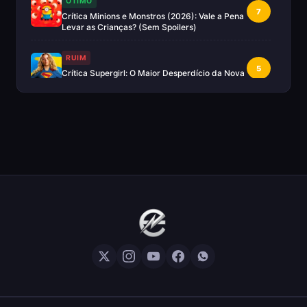
OTIMO
7
Crítica Minions e Monstros (2026): Vale a Pena
Levar as Crianças? (Sem Spoilers)
RUIM
5
Crítica Supergirl: O Maior Desperdício da Nova
Era da DC (Sem Spoilers)
IMPERDÍVEL
Crítica Mestres do Universo: A Aventura
10
Nostálgica Que o Cinema Precisava(Sem
spoilers)
EXCELENTE
8
Crítica | Spider-Noir: A Melhor Série de Heróis
do Ano?
EXCELENTE
8
Crítica O Mandaloriano e Grogu: A Aventura
Perfeita de Star Wars? — Sem Spoilers
RUIM