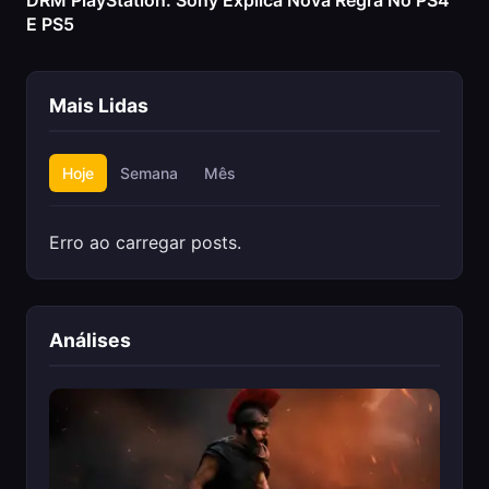
DRM PlayStation: Sony Explica Nova Regra No PS4
E PS5
Mais Lidas
Hoje
Semana
Mês
Erro ao carregar posts.
Análises