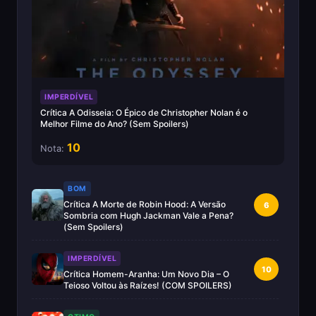
IMPERDÍVEL
Crítica A Odisseia: O Épico de Christopher Nolan é o
Melhor Filme do Ano? (Sem Spoilers)
10
Nota:
BOM
Crítica A Morte de Robin Hood: A Versão
6
Sombria com Hugh Jackman Vale a Pena?
(Sem Spoilers)
IMPERDÍVEL
10
Crítica Homem-Aranha: Um Novo Dia – O
Teioso Voltou às Raízes! (COM SPOILERS)