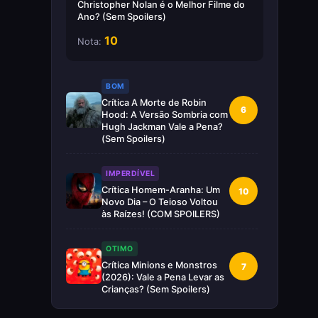
Christopher Nolan é o Melhor Filme do
Ano? (Sem Spoilers)
10
Nota:
BOM
Crítica A Morte de Robin
6
Hood: A Versão Sombria com
Hugh Jackman Vale a Pena?
(Sem Spoilers)
IMPERDÍVEL
Crítica Homem-Aranha: Um
10
Novo Dia – O Teioso Voltou
às Raízes! (COM SPOILERS)
OTIMO
Crítica Minions e Monstros
7
(2026): Vale a Pena Levar as
Crianças? (Sem Spoilers)