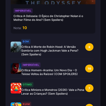
IMPERDÍVEL
Crítica A Odisseia: O Épico de Christopher Nolan é o
Melhor Filme do Ano? (Sem Spoilers)
10
Nota:
BOM
Crítica A Morte de Robin Hood: A Versão
6
Sombria com Hugh Jackman Vale a Pena?
(Sem Spoilers)
IMPERDÍVEL
10
Crítica Homem-Aranha: Um Novo Dia – O
Teioso Voltou às Raízes! (COM SPOILERS)
OTIMO
7
Crítica Minions e Monstros (2026): Vale a Pena
Levar as Crianças? (Sem Spoilers)
RUIM