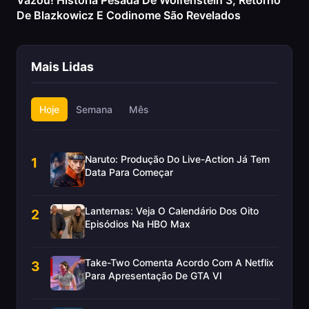
Vazou! História Pesada De Wolfenstein 3, Retorno
De Blazkowicz E Codinome São Revelados
Mais Lidas
Hoje
Semana
Mês
Naruto: Produção Do Live-Action Já Tem
1
Data Para Começar
Lanternas: Veja O Calendário Dos Oito
2
Episódios Na HBO Max
Take-Two Comenta Acordo Com A Netflix
3
Para Apresentação De GTA VI