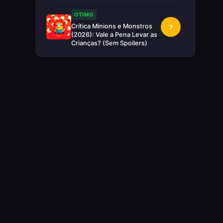
OTIMO
Crítica Minions e Monstros
7
(2026): Vale a Pena Levar as
Crianças? (Sem Spoilers)
RUIM
Crítica Supergirl: O Maior
5
Desperdício da Nova Era da
DC (Sem Spoilers)
IMPERDÍVEL
Crítica Mestres do Universo:
10
A Aventura Nostálgica Que o
Cinema Precisava(Sem
spoilers)
EXCELENTE
Crítica | Spider-Noir: A
8
Melhor Série de Heróis do
Ano?