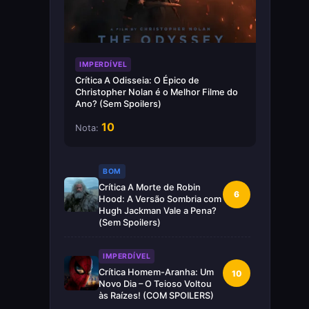
IMPERDÍVEL
Crítica A Odisseia: O Épico de
Christopher Nolan é o Melhor Filme do
Ano? (Sem Spoilers)
10
Nota:
BOM
Crítica A Morte de Robin
6
Hood: A Versão Sombria com
Hugh Jackman Vale a Pena?
(Sem Spoilers)
IMPERDÍVEL
Crítica Homem-Aranha: Um
10
Novo Dia – O Teioso Voltou
às Raízes! (COM SPOILERS)