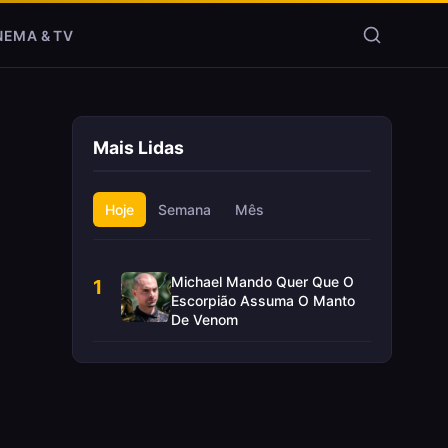
NEMA & TV
Mais Lidas
Hoje
Semana
Mês
Michael Mando Quer Que O
1
Escorpião Assuma O Manto
De Venom