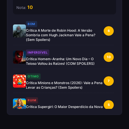
10
Nota:
BOM
Crítica A Morte de Robin Hood: A Versão
6
Sombria com Hugh Jackman Vale a Pena?
(Sem Spoilers)
IMPERDÍVEL
10
Crítica Homem-Aranha: Um Novo Dia – O
Teioso Voltou às Raízes! (COM SPOILERS)
OTIMO
7
Crítica Minions e Monstros (2026): Vale a Pena
Levar as Crianças? (Sem Spoilers)
RUIM
5
Crítica Supergirl: O Maior Desperdício da Nova
Era da DC (Sem Spoilers)
IMPERDÍVEL