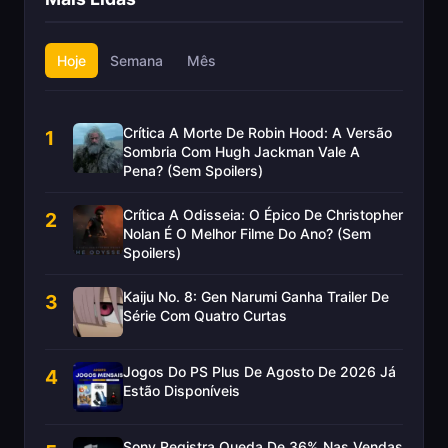
Hoje
Semana
Mês
Crítica A Morte De Robin Hood: A Versão
1
Sombria Com Hugh Jackman Vale A
Pena? (Sem Spoilers)
Crítica A Odisseia: O Épico De Christopher
2
Nolan É O Melhor Filme Do Ano? (Sem
Spoilers)
Kaiju No. 8: Gen Narumi Ganha Trailer De
3
Série Com Quatro Curtas
Jogos Do PS Plus De Agosto De 2026 Já
4
Estão Disponíveis
Sony Registra Queda De 36% Nas Vendas