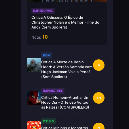
IMPERDÍVEL
Crítica A Odisseia: O Épico de
Christopher Nolan é o Melhor Filme do
Ano? (Sem Spoilers)
10
Nota:
BOM
Crítica A Morte de Robin
6
Hood: A Versão Sombria com
Hugh Jackman Vale a Pena?
(Sem Spoilers)
IMPERDÍVEL
Crítica Homem-Aranha: Um
10
Novo Dia – O Teioso Voltou
às Raízes! (COM SPOILERS)
OTIMO
Crítica Minions e Monstros
7