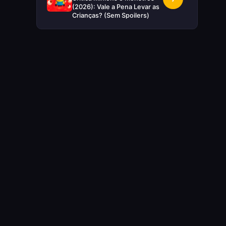
(2026): Vale a Pena Levar as
Crianças? (Sem Spoilers)
RUIM
Crítica Supergirl: O Maior
5
Desperdício da Nova Era da
DC (Sem Spoilers)
IMPERDÍVEL
Crítica Mestres do Universo:
10
A Aventura Nostálgica Que o
Cinema Precisava(Sem
spoilers)
EXCELENTE
Crítica | Spider-Noir: A
8
Melhor Série de Heróis do
Ano?
EXCELENTE
Crítica O Mandaloriano e
8