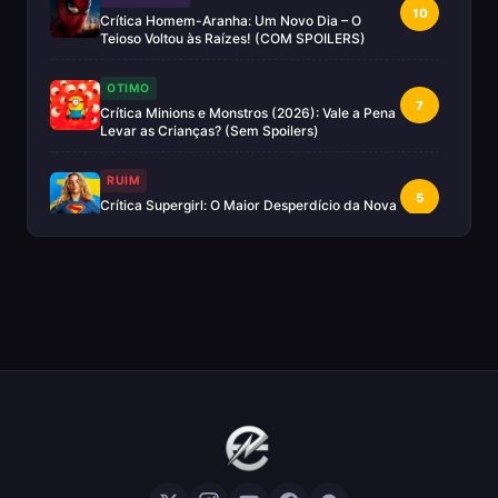
10
Crítica Homem-Aranha: Um Novo Dia – O
Teioso Voltou às Raízes! (COM SPOILERS)
OTIMO
7
Crítica Minions e Monstros (2026): Vale a Pena
Levar as Crianças? (Sem Spoilers)
RUIM
5
Crítica Supergirl: O Maior Desperdício da Nova
Era da DC (Sem Spoilers)
IMPERDÍVEL
Crítica Mestres do Universo: A Aventura
10
Nostálgica Que o Cinema Precisava(Sem
spoilers)
EXCELENTE
8
Crítica | Spider-Noir: A Melhor Série de Heróis
do Ano?
EXCELENTE
8