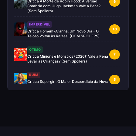
Crítica A Morte de Robin Hood: A Versão
6
Sombria com Hugh Jackman Vale a Pena?
(Sem Spoilers)
IMPERDÍVEL
10
Crítica Homem-Aranha: Um Novo Dia – O
Teioso Voltou às Raízes! (COM SPOILERS)
OTIMO
7
Crítica Minions e Monstros (2026): Vale a Pena
Levar as Crianças? (Sem Spoilers)
RUIM
5
Crítica Supergirl: O Maior Desperdício da Nova
Era da DC (Sem Spoilers)
IMPERDÍVEL
Crítica Mestres do Universo: A Aventura
10
Nostálgica Que o Cinema Precisava(Sem
spoilers)
EXCELENTE
8