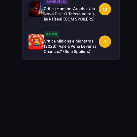
IMPERDÍVEL
Crítica Homem-Aranha: Um
10
Novo Dia – O Teioso Voltou
às Raízes! (COM SPOILERS)
OTIMO
Crítica Minions e Monstros
7
(2026): Vale a Pena Levar as
Crianças? (Sem Spoilers)
RUIM
Crítica Supergirl: O Maior
5
Desperdício da Nova Era da
DC (Sem Spoilers)
IMPERDÍVEL
Crítica Mestres do Universo:
10
A Aventura Nostálgica Que o
Cinema Precisava(Sem
spoilers)
EXCELENTE