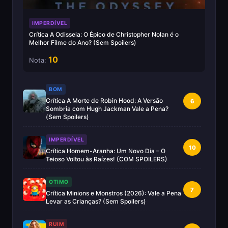
IMPERDÍVEL
Crítica A Odisseia: O Épico de Christopher Nolan é o
Melhor Filme do Ano? (Sem Spoilers)
10
Nota:
BOM
Crítica A Morte de Robin Hood: A Versão
6
Sombria com Hugh Jackman Vale a Pena?
(Sem Spoilers)
IMPERDÍVEL
10
Crítica Homem-Aranha: Um Novo Dia – O
Teioso Voltou às Raízes! (COM SPOILERS)
OTIMO
7
Crítica Minions e Monstros (2026): Vale a Pena
Levar as Crianças? (Sem Spoilers)
RUIM