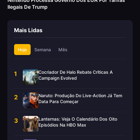
Nintendo Processa Governo Dos EUA Por Tarifas
Ilegais De Trump
Mais Lidas
Hoje
Semana
Mês
Cocriador De Halo Rebate Críticas A
1
Campaign Evolved
Naruto: Produção Do Live-Action Já Tem
2
Data Para Começar
Lanternas: Veja O Calendário Dos Oito
3
Episódios Na HBO Max