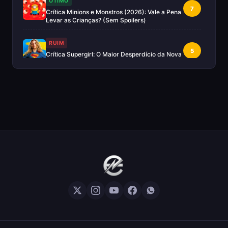
OTIMO
7
Crítica Minions e Monstros (2026): Vale a Pena
Levar as Crianças? (Sem Spoilers)
RUIM
5
Crítica Supergirl: O Maior Desperdício da Nova
Era da DC (Sem Spoilers)
IMPERDÍVEL
Crítica Mestres do Universo: A Aventura
10
Nostálgica Que o Cinema Precisava(Sem
spoilers)
EXCELENTE
8
Crítica | Spider-Noir: A Melhor Série de Heróis
do Ano?
EXCELENTE
8
Crítica O Mandaloriano e Grogu: A Aventura
Perfeita de Star Wars? — Sem Spoilers
RUIM