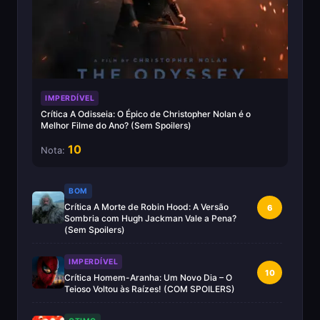
IMPERDÍVEL
Crítica A Odisseia: O Épico de Christopher Nolan é o
Melhor Filme do Ano? (Sem Spoilers)
10
Nota:
BOM
Crítica A Morte de Robin Hood: A Versão
6
Sombria com Hugh Jackman Vale a Pena?
(Sem Spoilers)
IMPERDÍVEL
10
Crítica Homem-Aranha: Um Novo Dia – O
Teioso Voltou às Raízes! (COM SPOILERS)