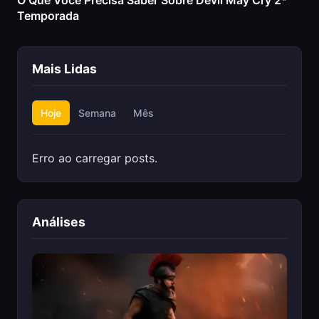
O Que Você Precisa Saber Sobre Devil May Cry 2ª
Temporada
Mais Lidas
Hoje
Semana
Mês
Erro ao carregar posts.
Análises