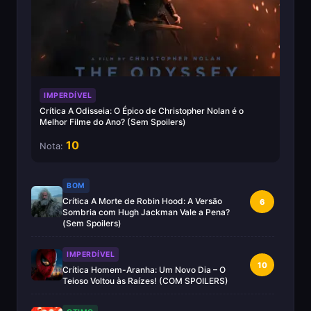
IMPERDÍVEL
Crítica A Odisseia: O Épico de Christopher Nolan é o
Melhor Filme do Ano? (Sem Spoilers)
10
Nota:
BOM
Crítica A Morte de Robin Hood: A Versão
6
Sombria com Hugh Jackman Vale a Pena?
(Sem Spoilers)
IMPERDÍVEL
10
Crítica Homem-Aranha: Um Novo Dia – O
Teioso Voltou às Raízes! (COM SPOILERS)