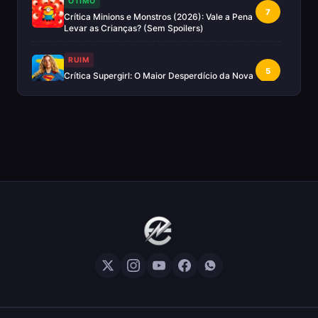
OTIMO
7
Crítica Minions e Monstros (2026): Vale a Pena
Levar as Crianças? (Sem Spoilers)
RUIM
5
Crítica Supergirl: O Maior Desperdício da Nova
Era da DC (Sem Spoilers)
IMPERDÍVEL
Crítica Mestres do Universo: A Aventura
10
Nostálgica Que o Cinema Precisava(Sem
spoilers)
EXCELENTE
8
Crítica | Spider-Noir: A Melhor Série de Heróis
do Ano?
EXCELENTE
8
Crítica O Mandaloriano e Grogu: A Aventura
Perfeita de Star Wars? — Sem Spoilers
RUIM