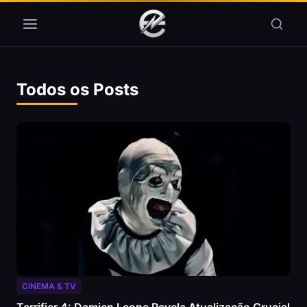
Pular para o conteúdo
Todos os Posts
CINEMA & TV