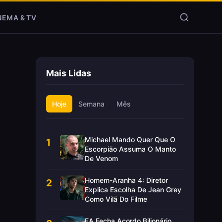
NEMA & TV
Mais Lidas
Hoje
Semana
Mês
Michael Mando Quer Que O
1
Escorpião Assuma O Manto
De Venom
Homem-Aranha 4: Diretor
2
Explica Escolha De Jean Grey
Como Vilã Do Filme
EA Fecha Acordo Bilionário