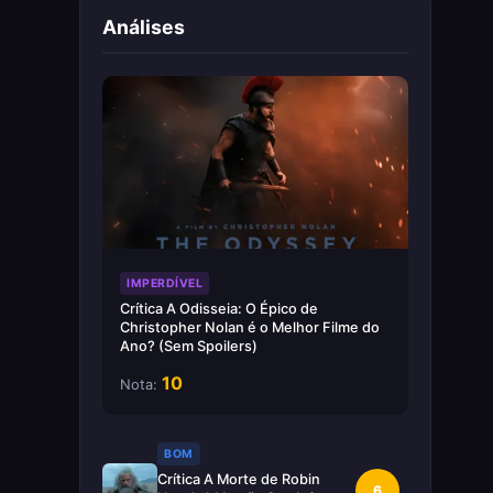
Análises
IMPERDÍVEL
Crítica A Odisseia: O Épico de
Christopher Nolan é o Melhor Filme do
Ano? (Sem Spoilers)
10
Nota:
BOM
Crítica A Morte de Robin
6