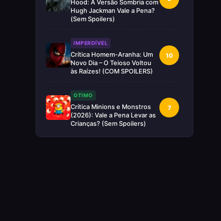
Hood: A Versão Sombria com
Hugh Jackman Vale a Pena?
(Sem Spoilers)
IMPERDÍVEL
Crítica Homem-Aranha: Um
10
Novo Dia – O Teioso Voltou
às Raízes! (COM SPOILERS)
OTIMO
Crítica Minions e Monstros
7
(2026): Vale a Pena Levar as
Crianças? (Sem Spoilers)
RUIM
Crítica Supergirl: O Maior
5
Desperdício da Nova Era da
DC (Sem Spoilers)
IMPERDÍVEL
Crítica Mestres do Universo:
10
A Aventura Nostálgica Que o