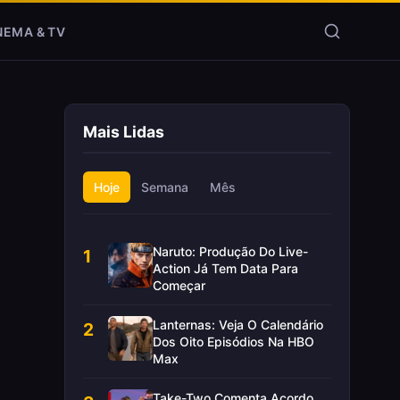
NEMA & TV
Mais Lidas
Hoje
Semana
Mês
Naruto: Produção Do Live-
1
Action Já Tem Data Para
Começar
Lanternas: Veja O Calendário
2
Dos Oito Episódios Na HBO
Max
Take-Two Comenta Acordo