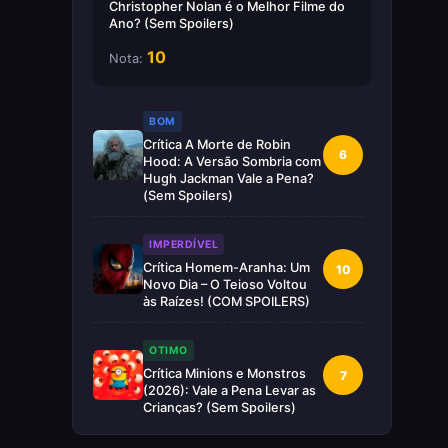
Christopher Nolan é o Melhor Filme do
Ano? (Sem Spoilers)
10
Nota:
BOM
Crítica A Morte de Robin
6
Hood: A Versão Sombria com
Hugh Jackman Vale a Pena?
(Sem Spoilers)
IMPERDÍVEL
Crítica Homem-Aranha: Um
10
Novo Dia – O Teioso Voltou
às Raízes! (COM SPOILERS)
OTIMO
Crítica Minions e Monstros
7
(2026): Vale a Pena Levar as
Crianças? (Sem Spoilers)