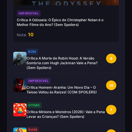
IMPERDÍVEL
Crítica A Odisseia: O Épico de Christopher Nolan é o
Melhor Filme do Ano? (Sem Spoilers)
10
Nota:
BOM
Crítica A Morte de Robin Hood: A Versão
6
Sombria com Hugh Jackman Vale a Pena?
(Sem Spoilers)
IMPERDÍVEL
10
Crítica Homem-Aranha: Um Novo Dia – O
Teioso Voltou às Raízes! (COM SPOILERS)
OTIMO
7
Crítica Minions e Monstros (2026): Vale a Pena
Levar as Crianças? (Sem Spoilers)
RUIM