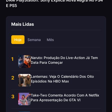
DRM PlayStation: Sony Explica Nova Regra No PS4
E PS5
Mais Lidas
Hoje
Semana
Mês
Naruto: Produção Do Live-Action Já Tem
1
Data Para Começar
Lanternas: Veja O Calendário Dos Oito
2
Episódios Na HBO Max
Take-Two Comenta Acordo Com A Netflix
3
Para Apresentação De GTA VI