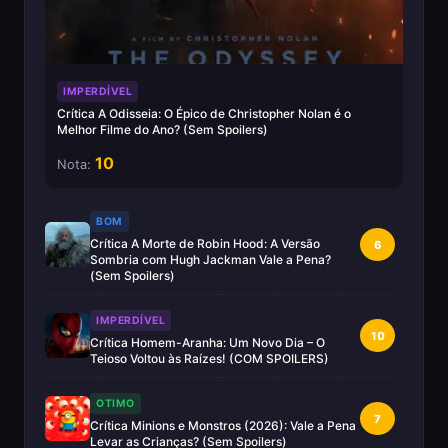
IMPERDÍVEL
Crítica A Odisseia: O Épico de Christopher Nolan é o
Melhor Filme do Ano? (Sem Spoilers)
10
Nota:
BOM
Crítica A Morte de Robin Hood: A Versão
6
Sombria com Hugh Jackman Vale a Pena?
(Sem Spoilers)
IMPERDÍVEL
10
Crítica Homem-Aranha: Um Novo Dia – O
Teioso Voltou às Raízes! (COM SPOILERS)
OTIMO
7
Crítica Minions e Monstros (2026): Vale a Pena
Levar as Crianças? (Sem Spoilers)