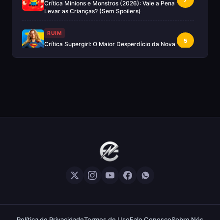
Crítica Minions e Monstros (2026): Vale a Pena
Levar as Crianças? (Sem Spoilers)
RUIM
5
Crítica Supergirl: O Maior Desperdício da Nova
Era da DC (Sem Spoilers)
IMPERDÍVEL
Crítica Mestres do Universo: A Aventura
10
Nostálgica Que o Cinema Precisava(Sem
spoilers)
EXCELENTE
8
Crítica | Spider-Noir: A Melhor Série de Heróis
do Ano?
EXCELENTE
8
Crítica O Mandaloriano e Grogu: A Aventura
Perfeita de Star Wars? — Sem Spoilers
RUIM
Crítica The Boys (Final da Série): A Pá de Cal
5
Política de Privacidade
Termos de Uso
Fale Conosco
Sobre Nós