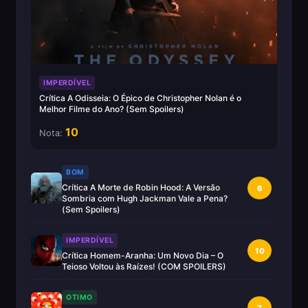
IMPERDÍVEL
Crítica A Odisseia: O Épico de Christopher Nolan é o
Melhor Filme do Ano? (Sem Spoilers)
10
Nota:
BOM
Crítica A Morte de Robin Hood: A Versão
6
Sombria com Hugh Jackman Vale a Pena?
(Sem Spoilers)
IMPERDÍVEL
10
Crítica Homem-Aranha: Um Novo Dia – O
Teioso Voltou às Raízes! (COM SPOILERS)
OTIMO
7