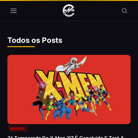
Pular para o conteúdo
Todos os Posts
MARVEL