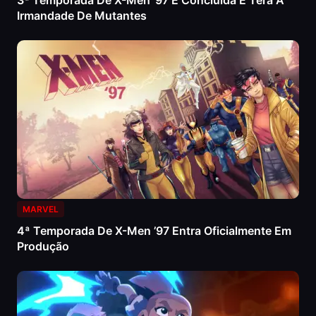
3ª Temporada De X-Men ’97 É Concluída E Terá A
Irmandade De Mutantes
MARVEL
4ª Temporada De X-Men ’97 Entra Oficialmente Em
Produção