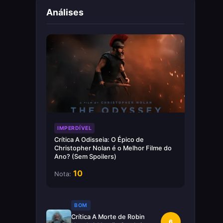
Análises
IMPERDÍVEL
Crítica A Odisseia: O Épico de
Christopher Nolan é o Melhor Filme do
Ano? (Sem Spoilers)
10
Nota:
BOM
Crítica A Morte de Robin
6