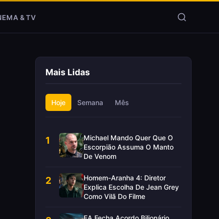
NEMA & TV
Mais Lidas
Hoje
Semana
Mês
Michael Mando Quer Que O
1
Escorpião Assuma O Manto
De Venom
Homem-Aranha 4: Diretor
2
Explica Escolha De Jean Grey
Como Vilã Do Filme
EA Fecha Acordo Bilionário