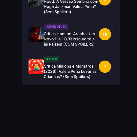
Hood: A Versão Sombria com
Hugh Jackman Vale a Pena?
(Sem Spoilers)
IMPERDÍVEL
Crítica Homem-Aranha: Um
10
Novo Dia – O Teioso Voltou
às Raízes! (COM SPOILERS)
OTIMO
Crítica Minions e Monstros
7
(2026): Vale a Pena Levar as
Crianças? (Sem Spoilers)
RUIM
Crítica Supergirl: O Maior
5
Desperdício da Nova Era da
DC (Sem Spoilers)
IMPERDÍVEL
Crítica Mestres do Universo:
10
A Aventura Nostálgica Que o